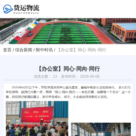
您好！欢迎访问赤峰大学附属中学官方网站！
首页
/
综合新闻
/
附中时讯
/
【办公室】同心·同向·同行
热线电话
夏主任(年级部)13614768120
韩主任(教务处)15047575012
【办公室】同心·同向·同行
浏览次数：
13
发布时间： 2026-06-08
学校地址
赤峰市红山区大新地路29号
(新校区)