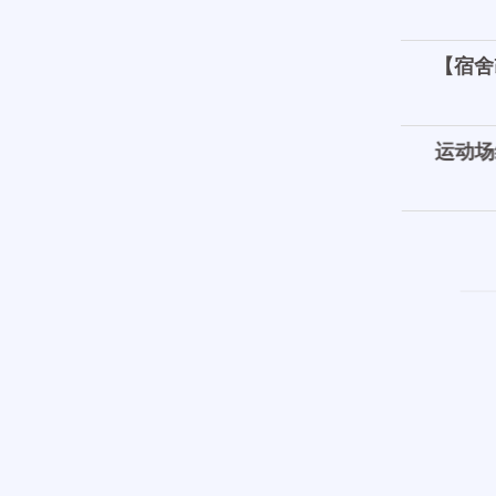
【宿舍
运动场
【政教
【财务
【高三