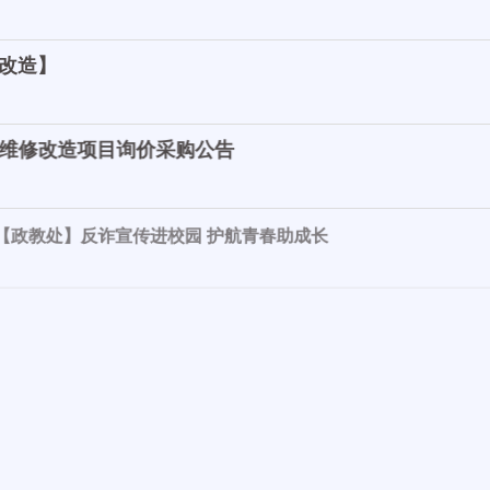
改造】
维修改造项目询价采购公告
处】反诈宣传进校园 护航青春助成长
】赤峰学院附属中学 2022 年部门预算公开报告
年级部】倾听交流 笃行致远
【综合办公室】我校开展“5.12”防震减灾安全演练