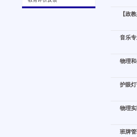
【政教
音乐专
物理和
护眼灯
物理实
班牌管