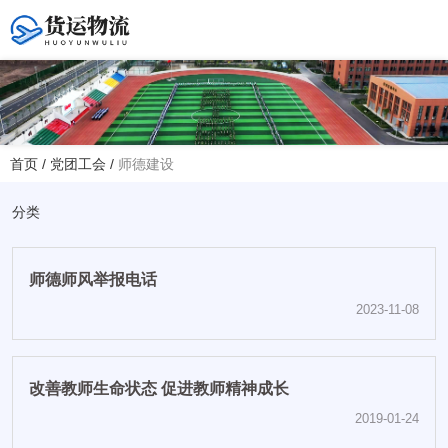
您好！欢迎访问赤峰大学附属中学官方网站！
首页
/
党团工会
/
师德建设
热线电话
夏主任(年级部)13614768120
分类
韩主任(教务处)15047575012
师德师风举报电话
学校地址
赤峰市红山区大新地路29号
2023-11-08
(新校区)
改善教师生命状态 促进教师精神成长
2019-01-24