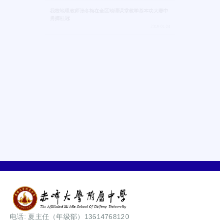
我校地理教师张冬梅在全区地理课堂教学基本功大赛中
勇摘桂冠
2019-01-24
树标杆奖先进激励同伴 展成果演课改回顾经验
2019-01-15
瑞典隆德大学社会学教授佩尔来校调研
2019-01-14
电话: 夏主任（年级部）13614768120