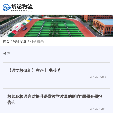
您好！欢迎访问赤峰大学附属中学官方网站！
首页
/
教师发展
/
科研成果
热线电话
夏主任(年级部)13614768120
分类
韩主任(教务处)15047575012
【语文教研组】在路上 书芬芳
学校地址
2019-07-03
赤峰市红山区大新地路29号
(新校区)
教师积极语言对提升课堂教学质量的影响”课题开题报
告会
2019-03-01