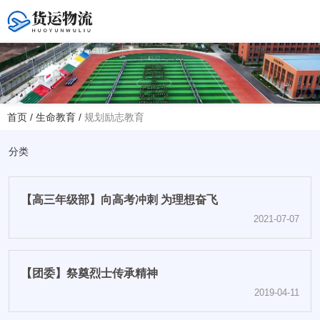
您好！欢迎访问赤峰大学附属中学官方网站！
首页
/
生命教育
/
规划励志教育
热线电话
夏主任(年级部)13614768120
分类
韩主任(教务处)15047575012
【高三年级部】向高考冲刺 为理想奋飞
学校地址
2021-07-07
赤峰市红山区大新地路29号
(新校区)
【团委】祭奠烈士传承精神
2019-04-11