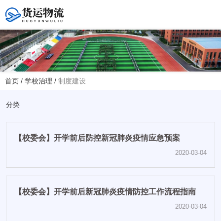
您好！欢迎访问赤峰大学附属中学官方网站！
首页
/
学校治理
/
制度建设
热线电话
夏主任(年级部)13614768120
分类
韩主任(教务处)15047575012
【校委会】开学前后防控新冠肺炎疫情应急预案
学校地址
赤峰市红山区大新地路29号
2020-03-04
(新校区)
【校委会】开学前后新冠肺炎疫情防控工作流程指南
2020-03-04