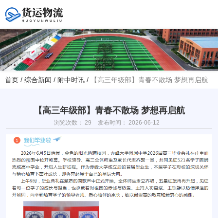
您好！欢迎访问赤峰大学附属中学官方网站！
首页
/
综合新闻
/
附中时讯
/
【高三年级部】青春不散场 梦想再启航
热线电话
夏主任(年级部)13614768120
韩主任(教务处)15047575012
【高三年级部】青春不散场 梦想再启航
浏览次数：
29
发布时间： 2026-06-12
学校地址
赤峰市红山区大新地路29号
(新校区)