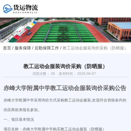
您好！欢迎访问赤峰大学附属中学官方网站！
首页
/
服务保障
/
后勤保障工作
/
教工运动会服装询价采购（防晒服）
热线电话
夏主任(年级部)13614768120
韩主任(教务处)15047575012
教工运动会服装询价采购（防晒服）
浏览次数：
26
发布时间： 2026-06-07
学校地址
赤峰大学附属中学教工运动会服装询价采购公告
赤峰市红山区大新地路29号
(新校区)
赤峰大学附属中学采用询价方式采购教工运动会服装,欢迎符合资格条件的
供应商前来报名参加。
一、项目基本情况
项目名称：赤峰大学附属中学购买教工运动会服装（防晒服）