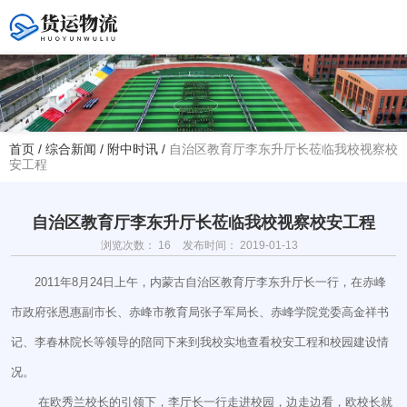
您好！欢迎访问赤峰大学附属中学官方网站！
首页
/
综合新闻
/
附中时讯
/
自治区教育厅李东升厅长莅临我校视察校
安工程
热线电话
夏主任(年级部)13614768120
韩主任(教务处)15047575012
自治区教育厅李东升厅长莅临我校视察校安工程
浏览次数：
16
发布时间： 2019-01-13
学校地址
赤峰市红山区大新地路29号
2011年8月24日上午，内蒙古自治区教育厅李东升厅长一行，在赤峰
(新校区)
市政府张恩惠副市长、赤峰市教育局张子军局长、赤峰学院党委高金祥书
记、李春林院长等领导的陪同下来到我校实地查看校安工程和校园建设情
况。
在欧秀兰校长的引领下，李厅长一行走进校园，边走边看，欧校长就