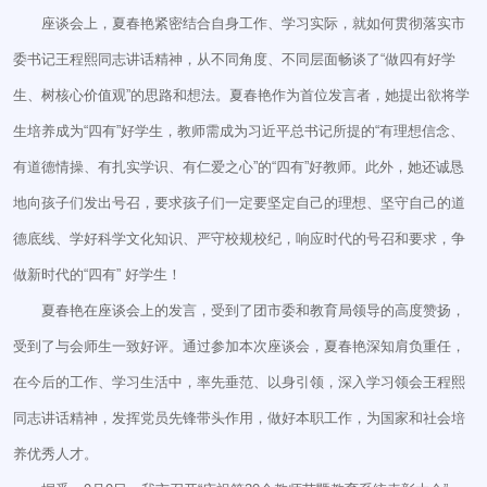
座谈会上，夏春艳紧密结合自身工作、学习实际，就如何贯彻落实市
委书记王程熙同志讲话精神，从不同角度、不同层面畅谈了“做四有好学
生、树核心价值观”的思路和想法。夏春艳作为首位发言者，她提出欲将学
生培养成为“四有”好学生，教师需成为习近平总书记所提的“有理想信念、
有道德情操、有扎实学识、有仁爱之心”的“四有”好教师。此外，她还诚恳
地向孩子们发出号召，要求孩子们一定要坚定自己的理想、坚守自己的道
德底线、学好科学文化知识、严守校规校纪，响应时代的号召和要求，争
做新时代的“四有” 好学生！
夏春艳在座谈会上的发言，受到了团市委和教育局领导的高度赞扬，
受到了与会师生一致好评。通过参加本次座谈会，夏春艳深知肩负重任，
在今后的工作、学习生活中，率先垂范、以身引领，深入学习领会王程熙
同志讲话精神，发挥党员先锋带头作用，做好本职工作，为国家和社会培
养优秀人才。