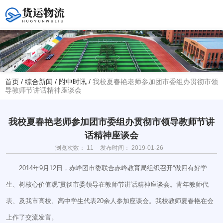
您好！欢迎访问赤峰大学附属中学官方网站！
首页
/
综合新闻
/
附中时讯
/
我校夏春艳老师参加团市委组办贯彻市领
导教师节讲话精神座谈会
热线电话
夏主任(年级部)13614768120
韩主任(教务处)15047575012
我校夏春艳老师参加团市委组办贯彻市领导教师节讲
话精神座谈会
学校地址
浏览次数：
11
发布时间： 2019-01-26
赤峰市红山区大新地路29号
(新校区)
2014年9月12日，赤峰团市委联合赤峰教育局组织召开“做四有好学
生、树核心价值观”贯彻市委领导在教师节讲话精神座谈会。青年教师代
表、及我市高校、高中学生代表20余人参加座谈会。我校教师夏春艳在会
上作了交流发言。