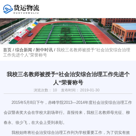
您好！欢迎访问赤峰大学附属中学官方网站！
首页
/
综合新闻
/
附中时讯
/
我校三名教师被授予“社会治安综合治理
工作先进个人”荣誉称号
热线电话
夏主任(年级部)13614768120
韩主任(教务处)15047575012
我校三名教师被授予“社会治安综合治理工作先进个
人”荣誉称号
学校地址
浏览次数：
10
发布时间： 2019-01-30
赤峰市红山区大新地路29号
(新校区)
2015年5月8日下午，赤峰学院2013—2014年度社会治安综合治理工作
会议暨表奖大会在学校大剧场举行。喜报传来，我校三名教师母光征、柳
春永、徐少飞，在大会上受到表彰。
我校始终将社会治安综合治理工作列为学校重要工作，为了切实有效