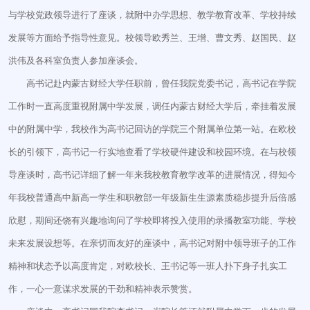
与学校党政领导进行了座谈，就附中办学思想、教学教育改革、学校持续
发展等方面给予指导性意见。校领导欧秀兰、王增、曹文秀、赵国民、赵
洪伟及各科室负责人参加座谈会。
高书记赴内蒙古财经大学任职前，曾任我院党委书记，高书记在学院
工作时一直高度重视附属中学发展，调任内蒙古财经大学后，牵挂着发展
中的附属中学，我校作为高书记回访的学院三个附属单位第一站。在欧校
长的引领下，高书记一行实地查看了学校硬件建设和校园环境。在与校领
导座谈时，高书记详细了解一年来我校教育教学改革的进展情况，得知今
年我校普通高中新高一学生和职教部一年级新生生源素质稳步提升后倍感
欣慰，期间还饶有兴趣地询问了学校即将投入使用的录播教室功能、学校
未来发展设想等。在亲切而友好的座谈中，高书记对附中领导班子的工作
精神和状态予以高度肯定，对欧校长、王书记等一班人扑下身子扎实工
作，一心一意谋求发展的干劲和精神表示赞赏。