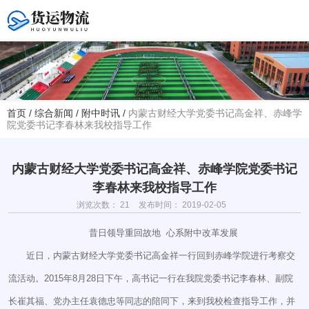
您好！欢迎访问赤峰大学附属中学官方网站！
首页
/
综合新闻
/
附中时讯
/
内蒙古财经大学党委书记高金祥、赤峰学
院党委书记李春林来我校指导工作
热线电话
夏主任(年级部)13614768120
韩主任(教务处)15047575012
内蒙古财经大学党委书记高金祥、赤峰学院党委书记
李春林来我校指导工作
学校地址
浏览次数：
21
发布时间： 2019-02-05
赤峰市红山区大新地路29号
(新校区)
昔日领导重回故地 心系附中改革发展
近日，内蒙古财经大学党委书记高金祥一行回到赤峰学院进行考察交
流活动。2015年8月28日下午，高书记一行在我院党委书记李春林、副院
长崔其福、党办主任袁德忠等同志的陪同下，来到我校检查指导工作，并