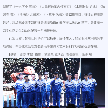
朗诵了《十六字令·三首》《人民解放军占领南京》《水调歌头·游泳》《沁
园春·雪》《浪淘沙·北戴河》《卜算子·咏梅》等12组节目，诵读过程高潮
迭起，现场观众无不对朗诵者慷慨激昂的表演报以热烈的掌声。最终高一
部学生以男生强劲的诵读一举摘得桂冠。
此次比赛，旨在让同学们牢记历史，缅怀伟人，铭记毛泽东同志的丰
功伟绩，举办此次活动对弘扬毛泽东诗词艺术起到了积极的促进作用。
[供稿：团委 李健 摄影：杨凌晨 童昕磊 责任编辑：徐少飞]