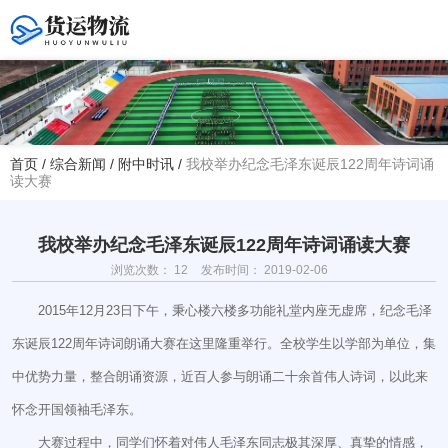
您好！欢迎访问赤峰大学附属中学官方网站！
首页
/
综合新闻
/
附中时讯
/
我校举办纪念毛泽东诞辰122周年诗词诵
读大赛
热线电话
夏主任(年级部)13614768120
韩主任(教务处)15047575012
我校举办纪念毛泽东诞辰122周年诗词诵读大赛
浏览次数：
12
发布时间： 2019-02-06
学校地址
赤峰市红山区大新地路29号
2015年12月23日下午，秉心楼六楼多功能礼堂内座无虚席，纪念毛泽
(新校区)
东诞辰122周年诗词朗诵大赛在这里隆重举行。全校学生以学部为单位，集
中优势力量，整合朗诵资源，近百人参与朗诵二十余首伟人诗词，以此来
怀念开国领袖毛泽东。
大赛过程中，同学们怀着对伟人毛泽东同志极其深厚、真挚的情感，