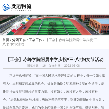
您好！欢迎访问赤峰大学附属中学官方网站！
首页
/
党团工会
/
工会工作
/
【工会】赤峰学院附属中学庆祝“三·
八”妇女节活动
热线电话
夏主任(年级部)13614768120
韩主任(教务处)15047575012
【工会】赤峰学院附属中学庆祝“三·八”妇女节活动
浏览次数：
16
发布时间： 2022-03-08
学校地址
赤峰市红山区大新地路29号
习近平总书记说：“在中国人民追求美好生活的过程中，每一位妇女都
(新校区)
有人生出彩和梦想成真的机会。妇女是物质文明和精神文明的创造者，是
推动社会发展和进步的重要力量。没有妇女，就没有人类，就没有社
会。”从无私奉献的张桂梅，勇敢逐梦的王亚平，到顽强拼搏的中国女足，
挑战自我的谷爱凌，她们的身上闪耀着中国女性自强不息、坚韧刚毅、智