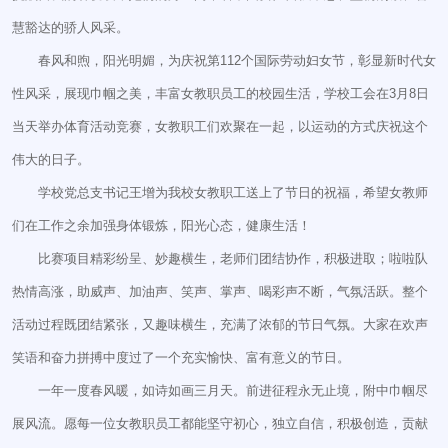
慧豁达的骄人风采。
春风和煦，阳光明媚，为庆祝第112个国际劳动妇女节，彰显新时代女
性风采，展现巾帼之美，丰富女教职员工的校园生活，学校工会在3月8日
当天举办体育活动竞赛，女教职工们欢聚在一起，以运动的方式庆祝这个
伟大的日子。
学校党总支书记王增为我校女教职工送上了节日的祝福，希望女教师
们在工作之余加强身体锻炼，阳光心态，健康生活！
比赛项目精彩纷呈、妙趣横生，老师们团结协作，积极进取；啦啦队
热情高涨，助威声、加油声、笑声、掌声、喝彩声不断，气氛活跃。整个
活动过程既团结紧张，又趣味横生，充满了浓郁的节日气氛。大家在欢声
笑语和奋力拼搏中度过了一个充实愉快、富有意义的节日。
一年一度春风暖，如诗如画三月天。前进征程永无止境，附中巾帼尽
展风流。愿每一位女教职员工都能坚守初心，独立自信，积极创造，贡献