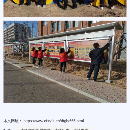
本文网址： https://www.cfxyfz.cn/dtgh/665.html