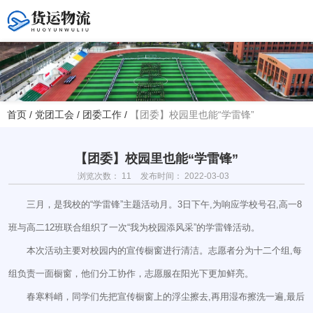
您好！欢迎访问赤峰大学附属中学官方网站！
首页
/
党团工会
/
团委工作
/
【团委】校园里也能“学雷锋”
热线电话
夏主任(年级部)13614768120
韩主任(教务处)15047575012
【团委】校园里也能“学雷锋”
浏览次数：
11
发布时间： 2022-03-03
学校地址
三月，是我校的“学雷锋”主题活动月。3日下午,为响应学校号召,高一8
赤峰市红山区大新地路29号
班与高二12班联合组织了一次“我为校园添风采”的学雷锋活动。
(新校区)
本次活动主要对校园内的宣传橱窗进行清洁。志愿者分为十二个组,每
组负责一面橱窗，他们分工协作，志愿服在阳光下更加鲜亮。
春寒料峭，同学们先把宣传橱窗上的浮尘擦去,再用湿布擦洗一遍,最后