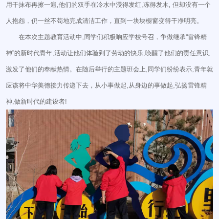
用干抹布再擦一遍,他们的双手在冷水中浸得发红,冻得发木, 但却没有一个
人抱怨，仍一丝不苟地完成清洁工作，直到一块块橱窗变得干净明亮。
在本次主题教育活动中,同学们积极响应学校号召，争做继承“雷锋精
神”的新时代青年,活动让他们体验到了劳动的快乐,唤醒了他们的责任意识,
激发了他们的奉献热情。在随后举行的主题班会上,同学们纷纷表示,青年就
应该将中华美德接力传递下去，从小事做起,从身边的事做起,弘扬雷锋精
神,做新时代的建设者!