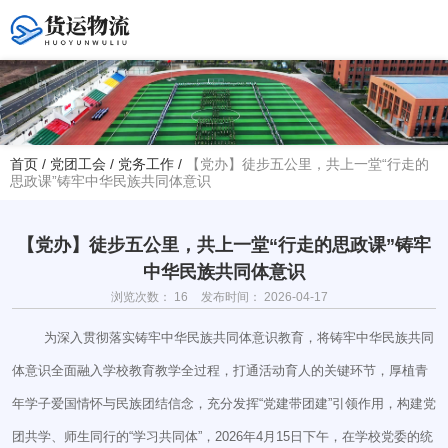
您好！欢迎访问赤峰大学附属中学官方网站！
首页
/
党团工会
/
党务工作
/
【党办】徒步五公里，共上一堂“行走的
思政课”铸牢中华民族共同体意识
热线电话
夏主任(年级部)13614768120
韩主任(教务处)15047575012
【党办】徒步五公里，共上一堂“行走的思政课”铸牢
中华民族共同体意识
学校地址
浏览次数：
16
发布时间： 2026-04-17
赤峰市红山区大新地路29号
(新校区)
为深入贯彻落实铸牢中华民族共同体意识教育，将铸牢中华民族共同
体意识全面融入学校教育教学全过程，打通活动育人的关键环节，厚植青
年学子爱国情怀与民族团结信念，充分发挥“党建带团建”引领作用，构建党
团共学、师生同行的“学习共同体”，2026年4月15日下午，在学校党委的统