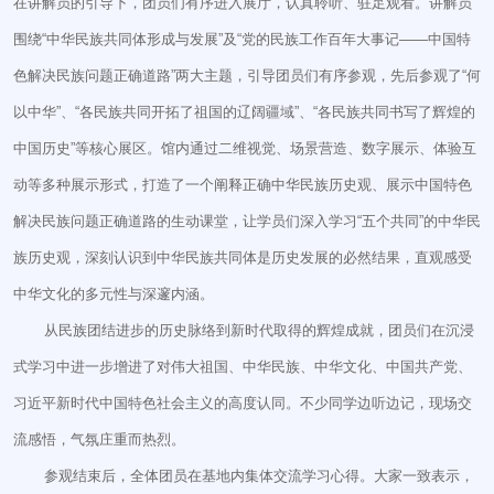
在讲解员的引导下，团员们有序进入展厅，认真聆听、驻足观看。讲解员
围绕“中华民族共同体形成与发展”及“党的民族工作百年大事记——中国特
色解决民族问题正确道路”两大主题，引导团员们有序参观，先后参观了“何
以中华”、“各民族共同开拓了祖国的辽阔疆域”、“各民族共同书写了辉煌的
中国历史”等核心展区。馆内通过二维视觉、场景营造、数字展示、体验互
动等多种展示形式，打造了一个阐释正确中华民族历史观、展示中国特色
解决民族问题正确道路的生动课堂，让学员们深入学习“五个共同”的中华民
族历史观，深刻认识到中华民族共同体是历史发展的必然结果，直观感受
中华文化的多元性与深邃内涵。
从民族团结进步的历史脉络到新时代取得的辉煌成就，团员们在沉浸
式学习中进一步增进了对伟大祖国、中华民族、中华文化、中国共产党、
习近平新时代中国特色社会主义的高度认同。不少同学边听边记，现场交
流感悟，气氛庄重而热烈。
参观结束后，全体团员在基地内集体交流学习心得。大家一致表示，