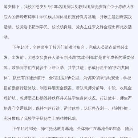
筹安排下，我校团总支组织130名团员以及教师团员徒步前往位于赤峰大学
院内的赤峰市铸牢中华民族共同体意识宣传教育基地，开展主题团课实践
活动。校党委书记刘学民、校长杨良臻、党办主任宋文静全程出席此次活
动。
下午14时，全体师生于校园门前准时集合，完成人员清点后整装出
发。出发前，团总支负责任人潘玉刚强调“党建带团建”是青年成长的重要保
障，鼓励同学们在徒步中互帮互助、共学共进，形成行走中的“学习共同
体”。队伍有序徒步前行，全程往返约5公里。为切实保障活动安全，学校
提前勘察行进路线，制定详细安全预案。带队教师分前导、中段、收尾全
程护航，教师团员协助维持秩序并关注学生身体状况。行进途中，师生严
格遵守交通规则，保持匀速行进，适时休整，队伍整齐划一、精神抖擞，
充分展现了我校学子昂扬向上的精神风貌。
下午14时40分，师生抵达教育基地。全体师生在基地合影留念，随后